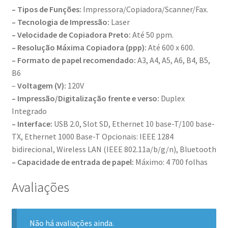
– Tipos de Funções:
Impressora/Copiadora/Scanner/Fax.
– Tecnologia de Impressão:
Laser
– Velocidade de Copiadora Preto:
Até 50 ppm.
– Resolução Máxima Copiadora (ppp):
Até 600 x 600.
– Formato de papel recomendado:
A3, A4, A5, A6, B4, B5,
B6
–
Voltagem (V):
120V
– Impressão/Digitalização frente e verso:
Duplex
Integrado
– Interface:
USB 2.0, Slot SD, Ethernet 10 base-T/100 base-
TX, Ethernet 1000 Base-T Opcionais: IEEE 1284
bidirecional, Wireless LAN (IEEE 802.11a/b/g/n), Bluetooth
– Capacidade de entrada de papel:
Máximo: 4 700 folhas
Avaliações
Não há avaliações ainda.