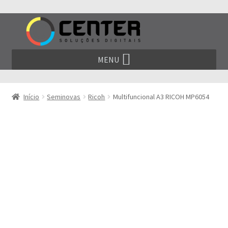
Pular
Pular
para
para
navegação
o
conteúdo
MENU
Início
Seminovas
Ricoh
Multifuncional A3 RICOH MP6054