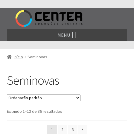
Pular
Pular
para
para
navegação
o
conteúdo
MENU
Início
Seminovas
Seminovas
Exibindo 1–12 de 36 resultados
1
2
3