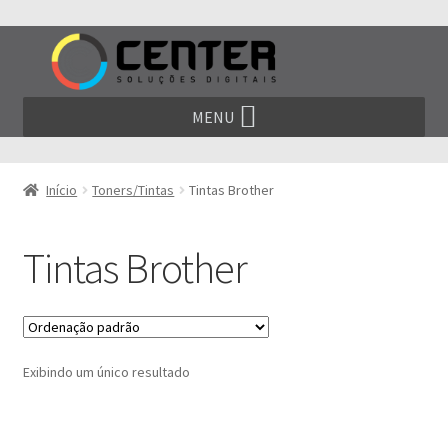
Pular
Pular
para
para
navegação
o
conteúdo
MENU
Início
Toners/Tintas
Tintas Brother
Tintas Brother
Exibindo um único resultado